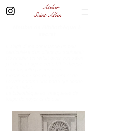
Atelier
Saint Albin
Meuble de Bibliothèque à
secret
Il s'agit d'une commande un peu
particulière d'un client qui souhaitait
dissimuler un réduit dans son salon,
j'ai donc imaginé cette bibliothèque
pour laquelle j'ai conçu un
mécanisme secret qui permet de
l'ouvrir comme une porte qui donne
sur le réduit.
La bibliothèque est marquetée de
loupe de noyer et de cuir.